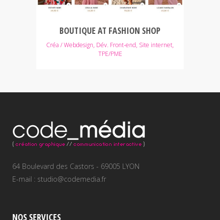
BOUTIQUE AT FASHION SHOP
Créa / Webdesign, Dév. Front-end, Site internet,
TPE/PME
64 Boulevard des Castors - 69005 LYON
E-mail : studio@codemedia.fr
NOS SERVICES