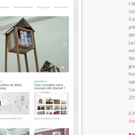
L’a
co
À t
pré
des
La 
exi
Wor
gra
fon
nat
Co
20
(L’
Kee
Pa