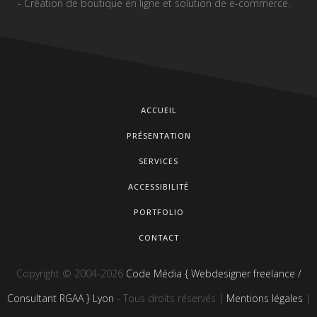
- Création de boutique en ligne et solution de e-commerce.
ACCUEIL
PRÉSENTATION
SERVICES
ACCESSIBILITÉ
PORTFOLIO
CONTACT
Copyright © 2004-2026
Code Média { Webdesigner freelance /
Consultant RGAA } Lyon
- Tous droits réservés |
Mentions légales
|