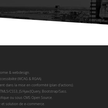
onomie & webdesign.
accessibilité (WCAG & RGAA).
t dans la mise en conformité (plan d'actions).
TML5/CSS3, JS/Ajax/JQuery, Bootstrap/Sass.
écifique ou sous CMS Open Source.
ne et solution de e-commerce.