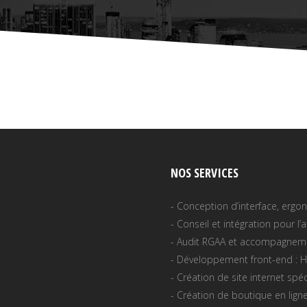
NOS SERVICES
- Conception d’interface, erg
- Conseil et intégration pour l’
- Audit RGAA et accompagnemen
- Développement front-end : H
- Création de site internet sp
- Création de boutique en lig