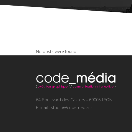
No posts were found.
64 Boulevard des Castors - 69005 LYON
E-mail : studio@codemedia.fr