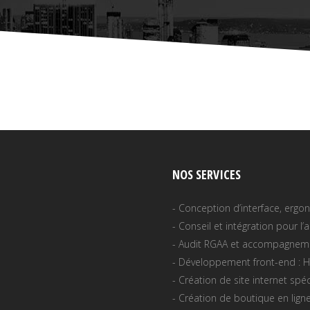
NOS SERVICES
- Conception d’interface, erg
- Conseil et intégration pour l’
- Audit RGAA et accompagnemen
- Développement front-end : H
- Création de site internet sp
- Création de boutique en lig