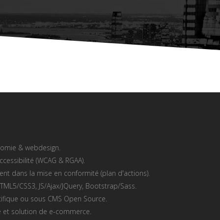
onomie & webdesign.
accessibilité (WCAG & RGAA).
t dans la mise en conformité (plan d'actions).
TML5/CSS3, JS/Ajax/JQuery, Bootstrap/Sass.
écifique ou sous CMS Open Source.
ne et solution de e-commerce.