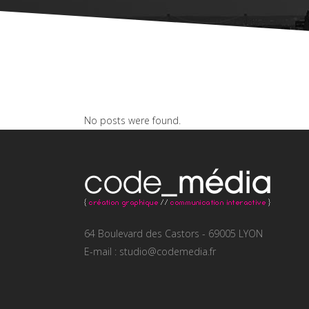
No posts were found.
64 Boulevard des Castors - 69005 LYON
E-mail : studio@codemedia.fr