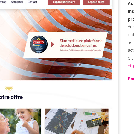
Au
in
pr
Aud
opt
le 
ac
plu
htt
Pa