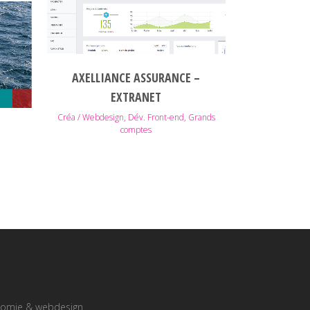
AXELLIANCE ASSURANCE –
EXTRANET
Créa / Webdesign, Dév. Front-end, Grands
comptes
onomie & webdesign.